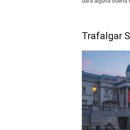
dará alguna buena r
Trafalgar 