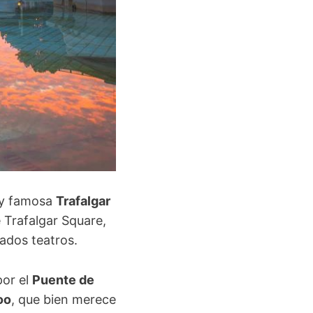
a y famosa
Trafalgar
Trafalgar Square,
iados teatros.
por el
Puente de
oo
, que bien merece