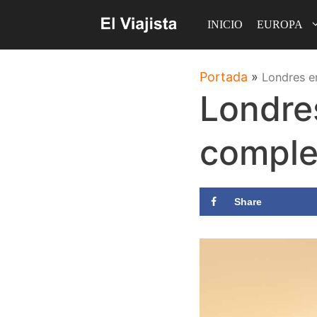
Saltar
INICIO
EUROPA
al
contenido
Portada
»
Londres en
Londres
comple
Share