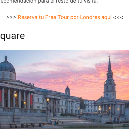
ecomendación para el resto de tu visita.
>>>
Reserva tu Free Tour por Londres aquí
<<<
Square